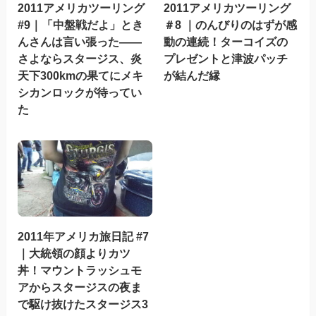
2011アメリカツーリング
2011アメリカツーリング
#9｜「中盤戦だよ」とき
＃8 ｜のんびりのはずが感
んさんは言い張った——
動の連続！ターコイズの
さよならスタージス、炎
プレゼントと津波パッチ
天下300kmの果てにメキ
が結んだ縁
シカンロックが待ってい
た
2011年アメリカ旅日記 #7
｜大統領の顔よりカツ
丼！マウントラッシュモ
アからスタージスの夜ま
で駆け抜けたスタージス3